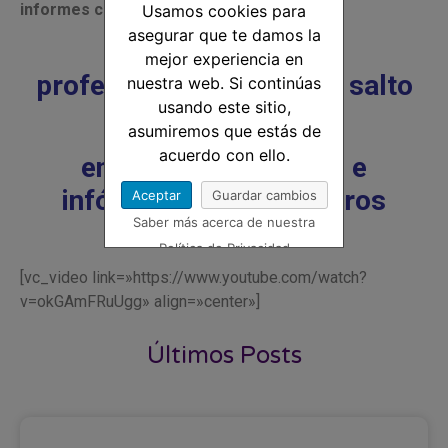
informes concluyentes
, etc.
Usamos cookies para
asegurar que te damos la
Si quieres ganar en
mejor experiencia en
profesionalidad y dar un salto
nuestra web. Si continúas
usando este sitio,
en tu carrera,
asumiremos que estás de
acuerdo con ello.
entra en nuestra
web
e
infórmate sobre nuestros
Aceptar
Guardar cambios
Saber más acerca de nuestra
cursos.
Política de Privacidad
[vc_video link=»https://www.youtube.com/watch?
v=okGAmFRuUgg» align=»center»]
Últimos Posts