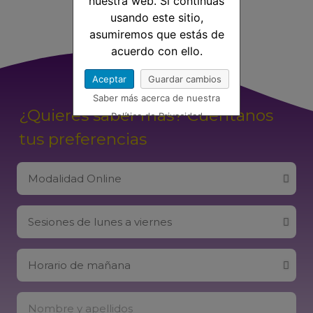
nuestra web. Si continúas
usando este sitio,
asumiremos que estás de
acuerdo con ello.
Aceptar
Guardar cambios
Saber más acerca de nuestra
¿Quieres saber más? Cuéntanos
Política de Privacidad
tus preferencias