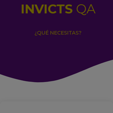
INVICT
S
QA
¿QUÉ NECESITAS?