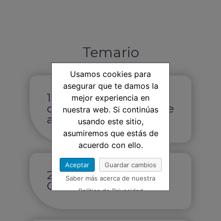
Temario
Usamos cookies para
asegurar que te damos la
1. Qué es Teams, para
mejor experiencia en
qué me sirve y qué me
nuestra web. Si continúas
aporta
usando este sitio,
asumiremos que estás de
acuerdo con ello.
Aceptar
Guardar cambios
2. Instalación y Visión
Saber más acerca de nuestra
General
Política de Privacidad