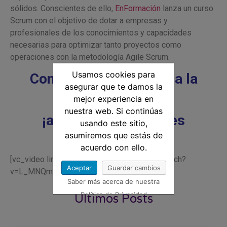
sólidos. Conscientes de ello,
EnFormación
lanza un curso
Scrum con el objetivo de dotar a empresas y
profesionales de los conocimientos y capacidades
necesarias para optimizar tanto proyectos como
operaciones con la metodología Agile Scrum.
Usamos cookies para
Consulta en la
web
toda la
asegurar que te damos la
información y
mejor experiencia en
nuestra web. Si continúas
¡amplia tus horizontes
usando este sitio,
profesionales!
asumiremos que estás de
acuerdo con ello.
[vc_video link=»https://www.youtube.com/watch?
Aceptar
Guardar cambios
v=L_MNQmJUFRk» align=»center»]
Saber más acerca de nuestra
Política de Privacidad
Últimos Posts