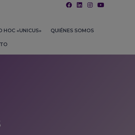
D HOC «UNICUS»
QUIÉNES SOMOS
TO
s