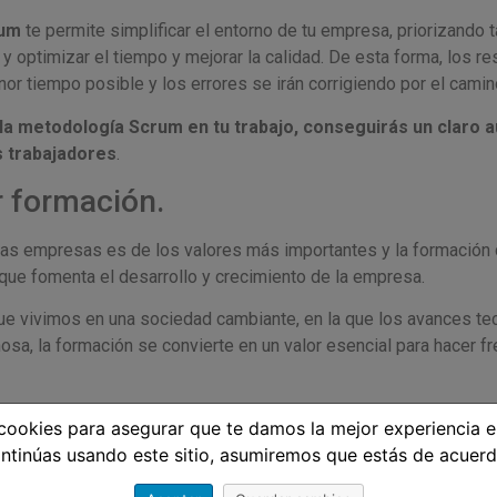
u
m
te permite simplificar el entorno de tu empresa, priorizando 
 y optimizar el tiempo y mejorar la calidad. De esta forma, los r
or tiempo posible y los errores se irán corrigiendo por el camin
 la metodología Scrum en tu trabajo, conseguirás un claro 
s trabajadores
.
r formación.
 las empresas es de los valores más importantes y la formació
 que fomenta el desarrollo y crecimiento de la empresa.
ue vivimos en una sociedad cambiante, en la que los avances te
osa, la formación se convierte en un valor esencial para hacer fr
 aumentar la competitividad, ya que, si no se renueva el conoci
ookies para asegurar que te damos la mejor experiencia e
tegias internas se pueden quedar obsoletas y los competidores a
ntinúas usando este sitio, asumiremos que estás de acuerd