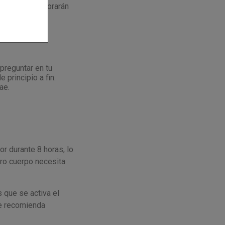
tivados y mejorarán
racias a las
preguntar en tu
principio a fin.
ae.
r durante 8 horas, lo
tro cuerpo necesita
 que se activa el
se recomienda