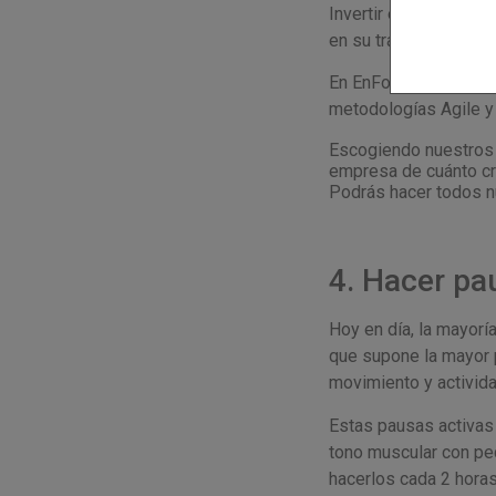
Invertir en la mejor
en su trabajo, lo que
En EnFormación ofr
metodologías Agile 
Escogiendo nuestros c
empresa de cuánto cré
Podrás hacer todos nu
4. Hacer pa
Hoy en día, la mayorí
que supone la mayor 
movimiento y activida
Estas pausas activas
tono muscular con pe
hacerlos cada 2 horas