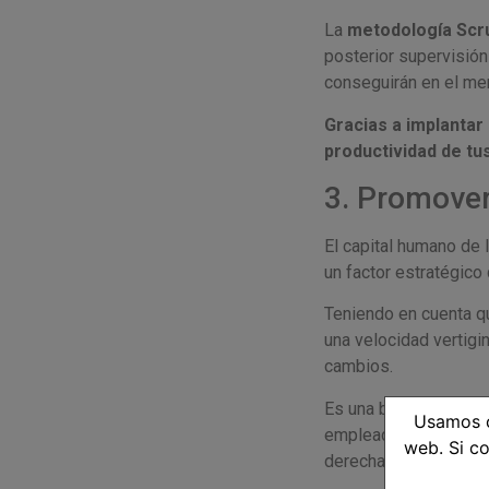
La
metodología Scr
posterior supervisión
conseguirán en el men
Gracias a implantar
productividad de tu
3. Promove
El capital humano de
un factor estratégico
Teniendo en cuenta q
una velocidad vertigin
cambios.
Es una buena forma de
Usamos c
empleados, las estra
web. Si co
derecha.