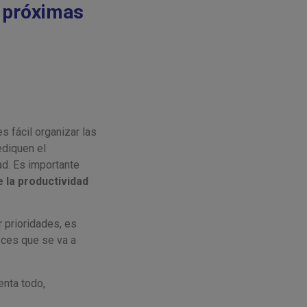
 próximas
s fácil organizar las
ediquen el
ad. Es importante
 la productividad
r prioridades, es
eces que se va a
nta todo,