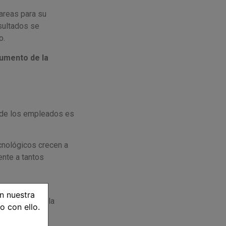
tareas para su
esultados se
o.
aumento de la
n de los empleados es
cnológicos crecen a
ente a tantos
miento de los
n nuestra
delantar por la
o con ello.