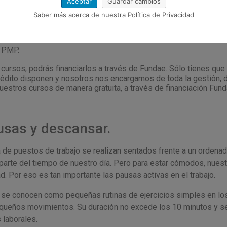
Aceptar
Guardar cambios
a de conocimientos de los empleados, hará que se sientan más mo
Saber más acerca de nuestra Política de Privacidad
 hará que
mejore su productividad en sus tareas
.
ecemos
cursos para empresas que
mejoran la productividad
g
y PMP.
ursos, podrás financiarlos a través de Fundae. Sólo tienes que 
dito disponen y nosotros nos encargamos de toda la gestión, de 
estros cursos de manera gratuita, a través de financiación Fund
usas y descansar.
a de puestos de trabajo se realizan sentados frente a un ordenado
parte del tiempo de nuestro día. Pero para estar cómodos, nues
d. Por eso es tan importante las pausas activas en el trabajo.
 se conocen como pequeñas rutinas de ejercicios simples en los
queños movimientos. Su duración no excede los 10 minutos y 
 laborales.